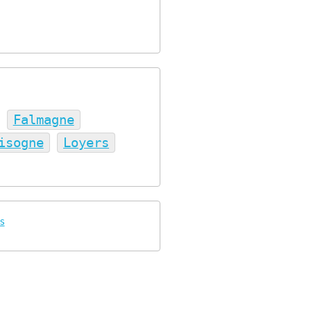
Falmagne
isogne
Loyers
s