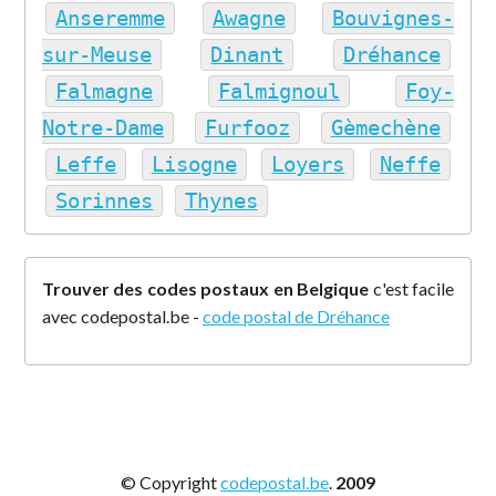
Anseremme
Awagne
Bouvignes-
sur-Meuse
Dinant
Dréhance
Falmagne
Falmignoul
Foy-
Notre-Dame
Furfooz
Gèmechène
Leffe
Lisogne
Loyers
Neffe
Sorinnes
Thynes
Trouver des codes postaux en Belgique
c'est facile
avec codepostal.be -
code postal de Dréhance
© Copyright
codepostal.be
.
2009