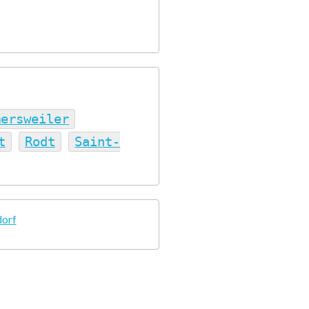
mersweiler
t
Rodt
Saint-
dorf