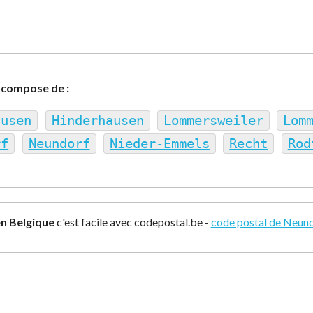
 compose de :
ausen
Hinderhausen
Lommersweiler
Lom
rf
Neundorf
Nieder-Emmels
Recht
Rod
n Belgique
c'est facile avec codepostal.be -
code postal de Neun