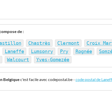
compose de :
astillon
Chastrès
Clermont
Croix Mar
Laneffe
Lumsonry
Pry
Rognée
Somz
Walcourt
Yves-Gomezée
n Belgique
c'est facile avec codepostal.be -
code postal de Lanef