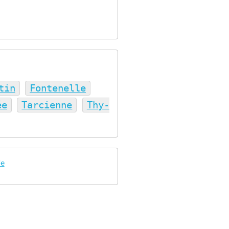
tin
Fontenelle
ée
Tarcienne
Thy-
fe