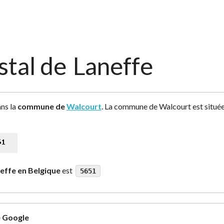
stal de
Laneffe
ans la
commune de
Walcourt
. La commune de Walcourt est située
effe en Belgique
est
5651
e Google