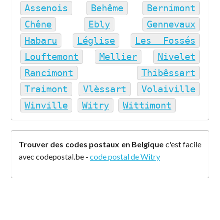
Assenois
Behême
Bernimont
Chêne
Ebly
Gennevaux
Habaru
Léglise
Les Fossés
Louftemont
Mellier
Nivelet
Rancimont
Thibêssart
Traimont
Vlèssart
Volaiville
Winville
Witry
Wittimont
Trouver des codes postaux en Belgique
c'est facile
avec codepostal.be -
code postal de Witry